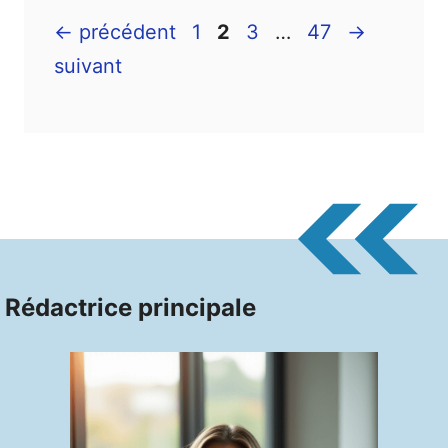
Page
Page
Page
Page
←
précédent
1
2
3
…
47
→
suivant
Rédactrice principale