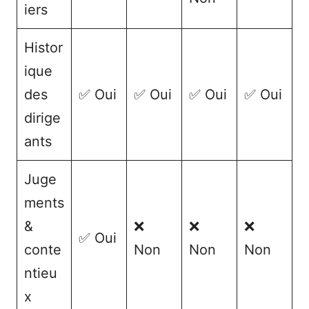
iers
Histor
ique
des
✅ Oui
✅ Oui
✅ Oui
✅ Oui
dirige
ants
Juge
ments
&
❌
❌
❌
✅ Oui
conte
Non
Non
Non
ntieu
x