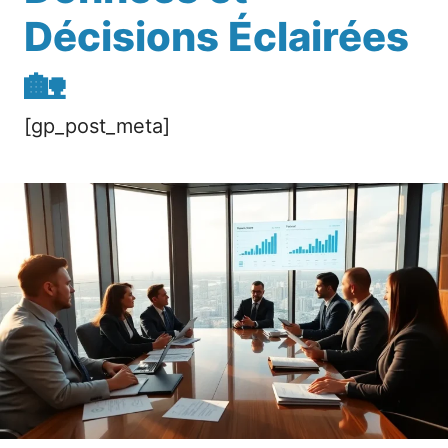
Décisions Éclairées
🏡
[gp_post_meta]