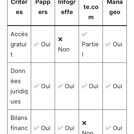
Critèr
Papp
Infogr
Mana
te.co
es
ers
effe
geo
m
Accès
✅
❌
gratui
✅ Oui
Partie
✅ Oui
Non
t
l
Donn
ées
✅ Oui
✅ Oui
✅ Oui
✅ Oui
juridiq
ues
Bilans
❌
financ
✅ Oui
✅ Oui
✅ Oui
Non