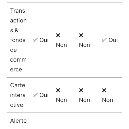
Trans
action
s &
❌
❌
fonds
✅ Oui
✅ Oui
Non
Non
de
comm
erce
Carte
❌
❌
❌
intera
✅ Oui
Non
Non
Non
ctive
Alerte