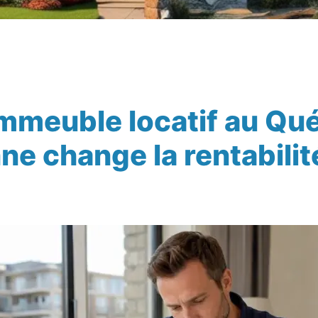
immeuble locatif au Qué
ne change la rentabilit