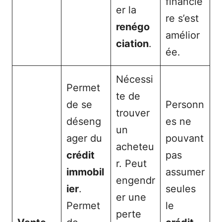
financiè
er la
re s’est
renégo
amélior
ciation
.
ée.
Nécessi
Permet
te de
de se
Personn
trouver
déseng
es ne
un
ager du
pouvant
acheteu
crédit
pas
r. Peut
immobil
assumer
engendr
ier
.
seules
er une
Permet
le
perte