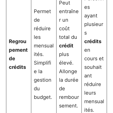
Peut
es
Permet
entraîne
ayant
de
r un
plusieur
réduire
coût
s
les
total du
Regrou
crédits
mensual
crédit
pement
en
ités.
plus
de
cours et
Simplifi
élevé.
crédits
souhait
e la
Allonge
ant
gestion
la durée
réduire
du
de
leurs
budget.
rembour
mensual
sement.
ités.