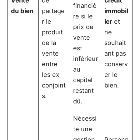
Vente
de
crédit
financiè
du bien
partage
immobil
re si le
r le
ier
et
prix de
produit
ne
vente
de la
souhait
est
vente
ant pas
inférieur
entre
conserv
au
les ex-
er le
capital
conjoint
bien.
restant
s.
dû.
Nécessi
te une
gestion
Personn