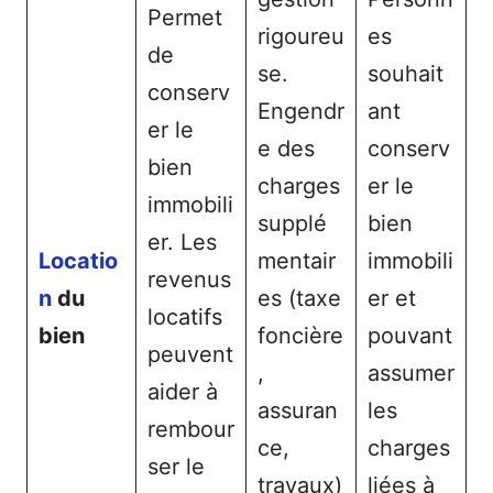
Permet
rigoureu
es
de
se.
souhait
conserv
Engendr
ant
er le
e des
conserv
bien
charges
er le
immobili
supplé
bien
er. Les
Locatio
mentair
immobili
revenus
n
du
es (taxe
er et
locatifs
bien
foncière
pouvant
peuvent
,
assumer
aider à
assuran
les
rembour
ce,
charges
ser le
travaux)
liées à