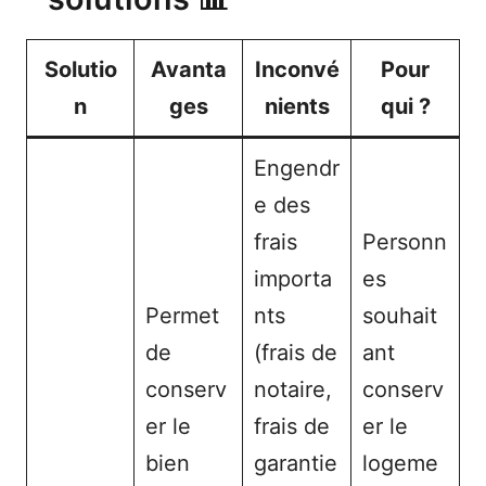
Solutio
Avanta
Inconvé
Pour
n
ges
nients
qui ?
Engendr
e des
frais
Personn
importa
es
Permet
nts
souhait
de
(frais de
ant
conserv
notaire,
conserv
er le
frais de
er le
bien
garantie
logeme