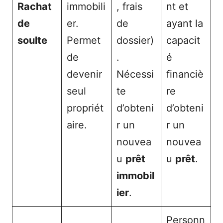
Rachat
immobili
, frais
nt et
de
er.
de
ayant la
soulte
Permet
dossier)
capacit
de
.
é
devenir
Nécessi
financiè
seul
te
re
propriét
d’obteni
d’obteni
aire.
r un
r un
nouvea
nouvea
u
prêt
u
prêt
.
immobil
ier
.
Personn