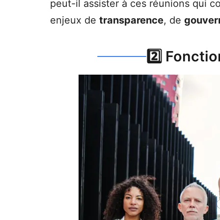
peut-il assister à ces réunions qui 
enjeux de
transparence
, de
gouver
2️⃣ Foncti