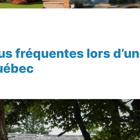
lus fréquentes lors d’u
uébec