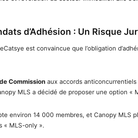
dats d’Adhésion : Un Risque Jur
DeCatsye est convaincue que l’obligation d’adhé
ade Commission
aux accords anticoncurrentiels e
anopy MLS a décidé de proposer une option « M
pte environ 14 000 membres, et Canopy MLS p
s « MLS-only ».