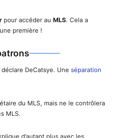
r
pour accéder au
MLS
. Cela a
une première !
patrons
», déclare DeCatsye. Une
séparation
étaire du MLS, mais ne le contrôlera
les MLS.
xplique d’autant plus avec les