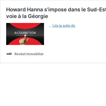
Howard Hanna s’impose dans le Sud-Est :
voie à la Géorgie
Howard
…
Lire la suite de
Hanna
s’impose
dans
le
Sud-
Rocket immobilier
Est
:
l’acquisition
de
Coastal
Properties
ouvre
la
voie
à
la